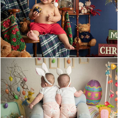
1387
0
1459
0