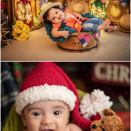
1465
6
1398
0