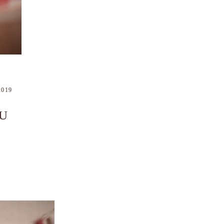
2019
U