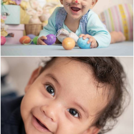
1356
0
1434
0