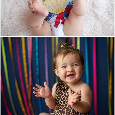
1378
0
1367
0