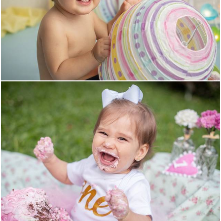
1405
0
1438
0