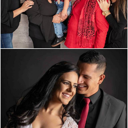
1673
0
1572
0