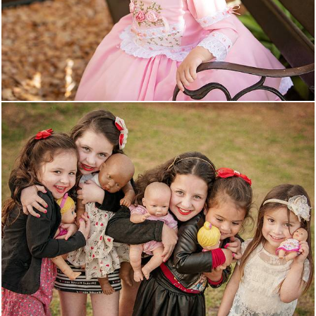
1451
0
1522
4