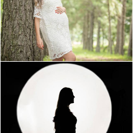
2387
3
1644
0