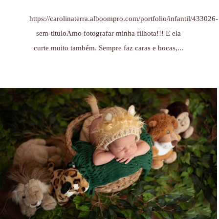
https://carolinaterra.alboompro.com/portfolio/infantil/433026-
sem-tituloAmo fotografar minha filhota!!! E ela
curte muito também. Sempre faz caras e bocas,...